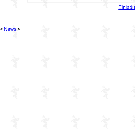
Einlad
<
News
>